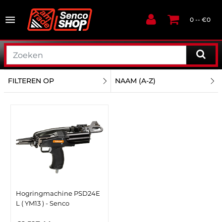
0 -- €0
FILTEREN OP
NAAM (A-Z)
Hogringmachine PSD24E
L ( YM13 ) - Senco