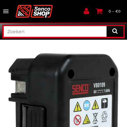
0 -- €0