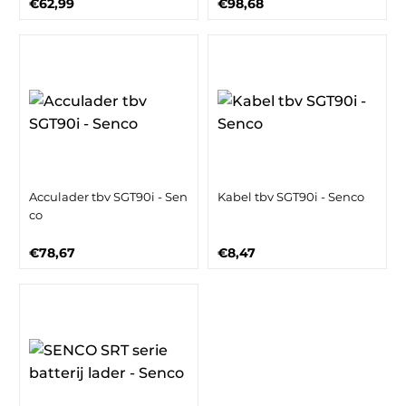
€62,99
€98,68
Acculader tbv SGT90i - Sen
Kabel tbv SGT90i - Senco
co
€78,67
€8,47