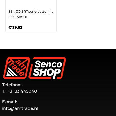
SENCO SRT serie batterij la
der - Senco
€139,82
Telefoon:
T:
+31 33 4450401
E-mail:
info@amtrade.nl