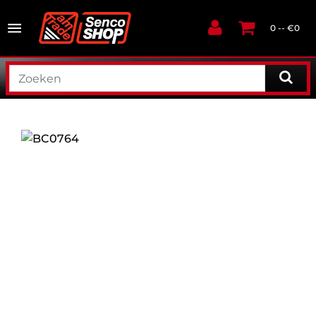
0 -- €0