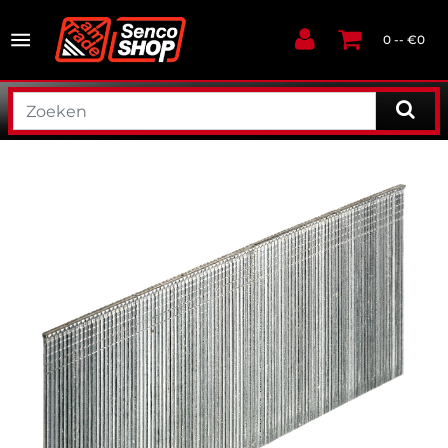
0 -- €0