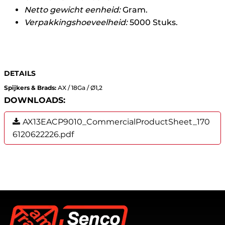
Netto gewicht eenheid:
Gram.
Verpakkingshoeveelheid:
5000 Stuks.
DETAILS
Spijkers & Brads:
AX / 18Ga / Ø1,2
DOWNLOADS:
AX13EACP9010_CommercialProductSheet_170
6120622226.pdf